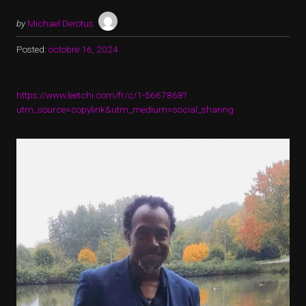
by
Michael Derotus
Posted:
octobre 16, 2024
https://www.leetchi.com/fr/c/1-5667868?
utm_source=copylink&utm_medium=social_sharing