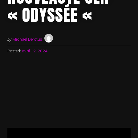
« ODYSSÉE «
by
Michael Derotus
Posted:
avril 12, 2024