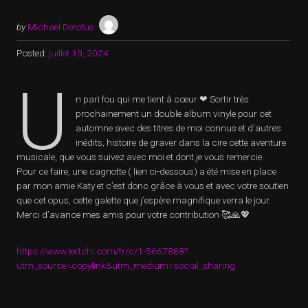
by
Michael Derotus
Posted:
juillet 19, 2024
U
n pari fou qui me tient à cœur ❤ Sortir très
prochainement un double album vinyle pour cet
automne avec des titres de moi connus et d’autres
inédits, histoire de graver dans la cire cette aventure
musicale, que vous suivez avec moi et dont je vous remercie.
Pour ce faire, une cagnotte ( lien ci-dessous) a été mise en place
par mon amie Katy et c’est donc grâce à vous et avec votre soutien
que cet opus, cette galette que j’espère magnifique verra le jour.
Merci d’avance mes amis pour votre contribution 🥰🙏💖
https://www.leetchi.com/fr/c/1-5667868?
utm_source=copylink&utm_medium=social_sharing