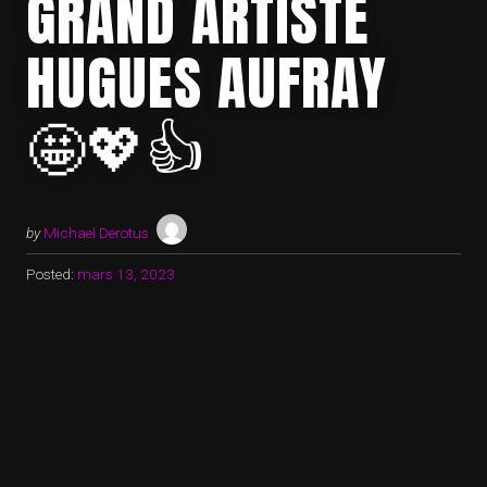
GRAND ARTISTE
HUGUES AUFRAY
🤩💖👍
by
Michael Derotus
Posted:
mars 13, 2023